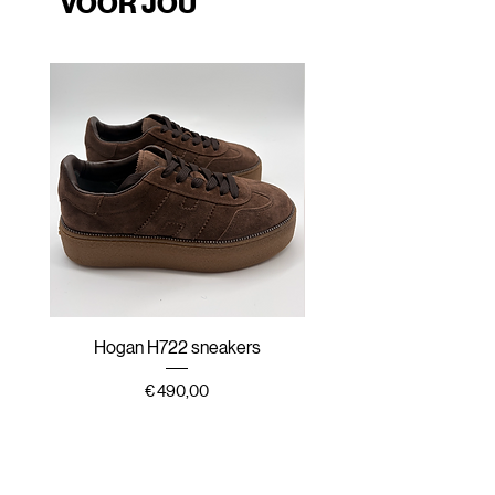
VOOR JOU
Hogan H722 sneakers
Hogan H647 sneak
Prijs
€ 490,00