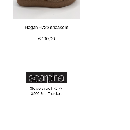
Hogan H722 sneakers
Hogan H647 sneak
Prijs
€ 490,00
Stapelstraat 72-74
3800 Sint-Truiden
011 68 61 82
info@scarpina.be
STAY IN TOUCH