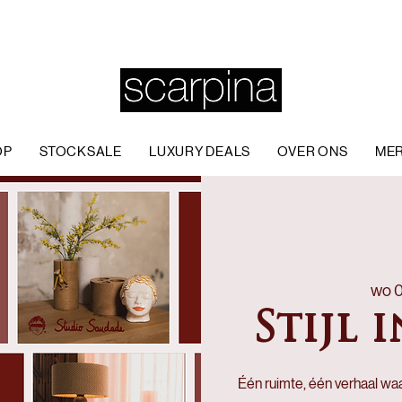
OP
STOCKSALE
LUXURY DEALS
OVER ONS
ME
wo 0
Stijl 
Één ruimte, één verhaal wa