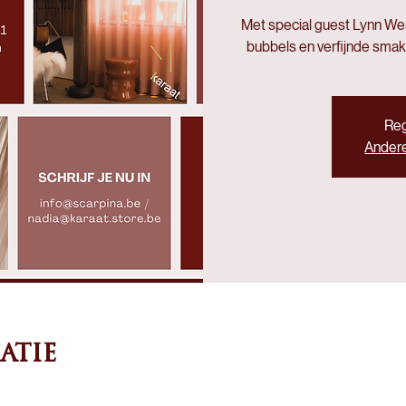
Met special guest Lynn Wes
bubbels en verfijnde smaken
Reg
Ander
atie