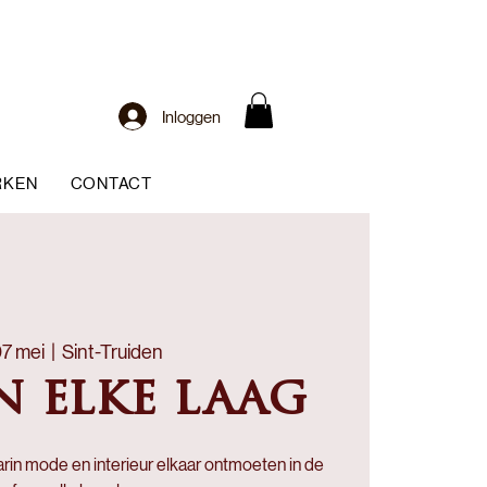
Inloggen
RKEN
CONTACT
7 mei
  |  
Sint-Truiden
in elke laag
arin mode en interieur elkaar ontmoeten in de