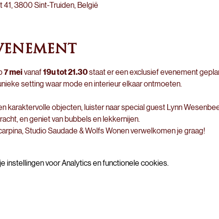
 41, 3800 Sint-Truiden, België
venement
p 
7 mei
 vanaf 
19u tot 21.30
 staat er een exclusief evenement geplan
unieke setting waar mode en interieur elkaar ontmoeten.
en karaktervolle objecten, luister naar special guest Lynn Wesenbeek
acht, en geniet van bubbels en lekkernijen.
Scarpina, Studio Saudade & Wolfs Wonen verwelkomen je graag!
instellingen voor Analytics en functionele cookies.