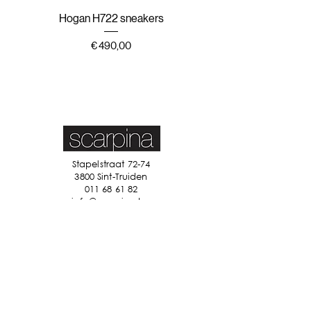
Hogan H722 sneakers
Hogan H647 sneak
Prijs
€ 490,00
Stapelstraat 72-74
3800 Sint-Truiden
011 68 61 82
info@scarpina.be
STAY IN TOUCH
Ik accepteer de algemene
voorwaarden
Bekijk ons
privacybeleid