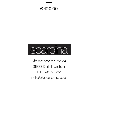
Prijs
€ 490,00
Stapelstraat 72-74
3800 Sint-Truiden
011 68 61 82
info@scarpina.be
STAY IN TOUCH
Ik accepteer de algemene
voorwaarden
Bekijk ons
privacybeleid
Verzenden