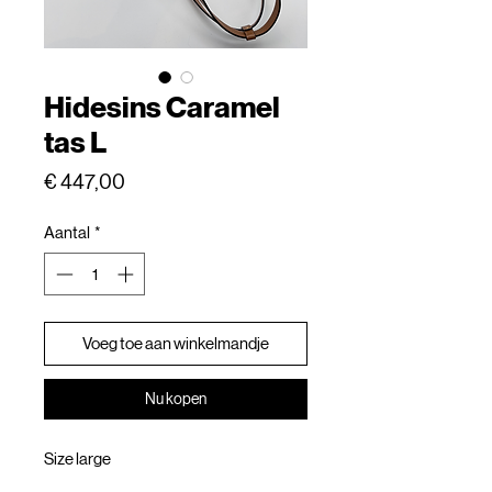
Hidesins Caramel
tas L
Prijs
€ 447,00
Aantal
*
Voeg toe aan winkelmandje
Nu kopen
Size large