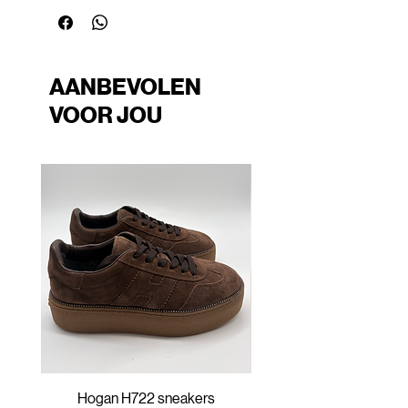
AANBEVOLEN
VOOR JOU
Hogan H722 sneakers
Hogan H647 sneak