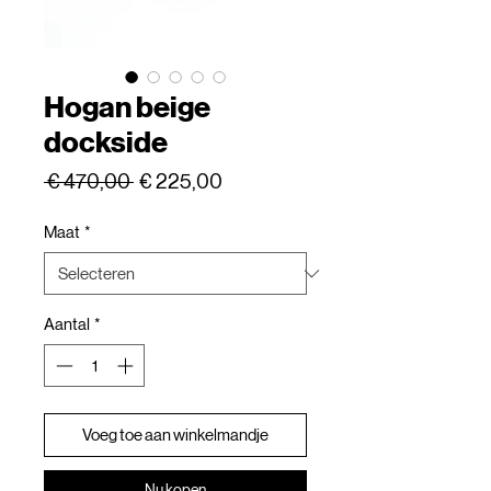
Hogan beige
dockside
Normale
Verkoopprijs
 € 470,00 
€ 225,00
prijs
Maat
*
Aantal
*
Voeg toe aan winkelmandje
Nu kopen