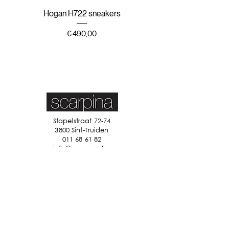
Hogan H722 sneakers
Hogan H647 sneak
Prijs
€ 490,00
Stapelstraat 72-74
3800 Sint-Truiden
011 68 61 82
info@scarpina.be
STAY IN TOUCH
Ik accepteer de algemene
voorwaarden
Bekijk ons
privacybeleid