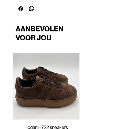
AANBEVOLEN
VOOR JOU
Hogan H722 sneakers
Hogan H647 sneak