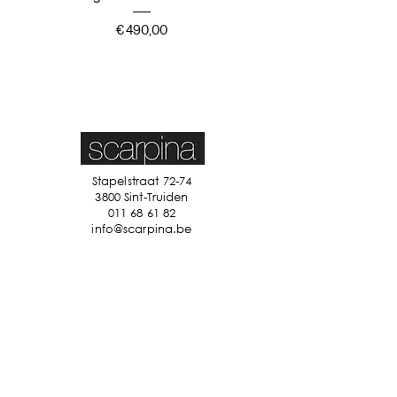
Prijs
€ 490,00
Stapelstraat 72-74
3800 Sint-Truiden
011 68 61 82
info@scarpina.be
STAY IN TOUCH
Ik accepteer de algemene
voorwaarden
Bekijk ons
privacybeleid
Verzenden