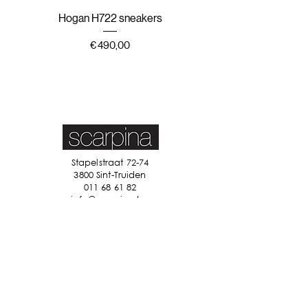
Hogan H722 sneakers
Hogan H647 sneak
Prijs
€ 490,00
Stapelstraat 72-74
3800 Sint-Truiden
011 68 61 82
info@scarpina.be
STAY IN TOUCH
Ik accepteer de algemene
voorwaarden
Bekijk ons
privacybeleid