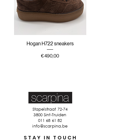
Hogan H722 sneakers
Hogan H647 sneak
Prijs
€ 490,00
Stapelstraat 72-74
3800 Sint-Truiden
011 68 61 82
info@scarpina.be
STAY IN TOUCH