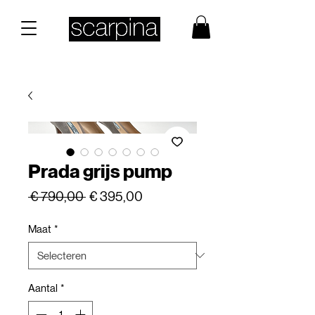
Prada grijs pump
Normale
Verkoopprijs
 € 790,00 
€ 395,00
prijs
Maat
*
Aantal
*