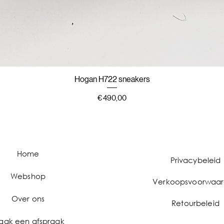
Hogan H722 sneakers
Snel overzicht
Prijs
€ 490,00
Home
Privacybeleid
Webshop
Verkoopsvoorwaa
Over ons
Retourbeleid
aak een afspraak