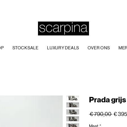
OP
STOCKSALE
LUXURY DEALS
OVER ONS
ME
Prada grij
Norma
 € 790,00 
€ 39
prijs
Maat
*