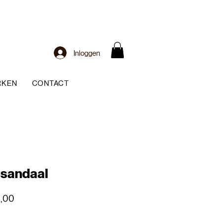
Inloggen
RKEN
CONTACT
s sandaal
le
Verkoopprijs
5,00