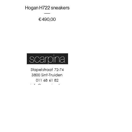
Hogan H722 sneakers
Hogan H647 sneak
Prijs
€ 490,00
Stapelstraat 72-74
3800 Sint-Truiden
011 68 61 82
info@scarpina.be
STAY IN TOUCH
Ik accepteer de algemene
voorwaarden
Bekijk ons
privacybeleid