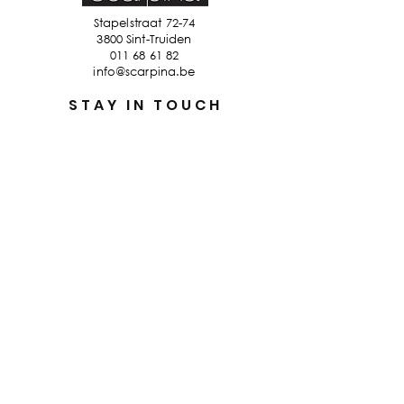
Stapelstraat 72-74
3800 Sint-Truiden
011 68 61 82
info@scarpina.be
STAY IN TOUCH
Ik accepteer de algemene
voorwaarden
Bekijk ons
privacybeleid
Verzenden
Privacybeleid
Verkoopsvoorwaarden