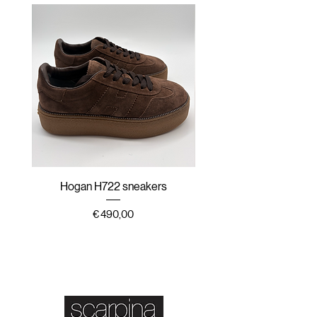
Hogan H722 sneakers
Hogan H647 sneak
Prijs
€ 490,00