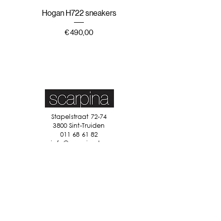
Hogan H722 sneakers
Hogan H647 sneak
Prijs
€ 490,00
Stapelstraat 72-74
3800 Sint-Truiden
011 68 61 82
info@scarpina.be
STAY IN TOUCH
Ik accepteer de algemene
voorwaarden
Bekijk ons
privacybeleid