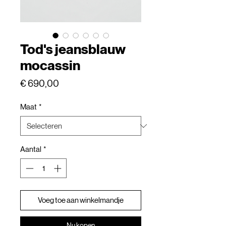
Tod's jeansblauw
mocassin
Prijs
€ 690,00
Maat
*
Aantal
*
Voeg toe aan winkelmandje
Nu kopen