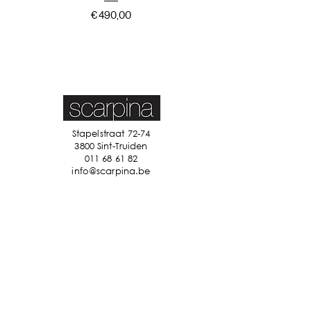
Prijs
€ 490,00
Stapelstraat 72-74
3800 Sint-Truiden
011 68 61 82
info@scarpina.be
STAY IN TOUCH
Ik accepteer de algemene
voorwaarden
Bekijk ons
privacybeleid
Verzenden