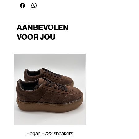
AANBEVOLEN
VOOR JOU
Hogan H722 sneakers
Hogan H647 sneak