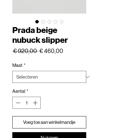
Prada beige
nubuck slipper
Normale
Verkoopprijs
 € 920,00 
€ 460,00
prijs
Maat
*
Aantal
*
Voeg toe aan winkelmandje
Nu kopen