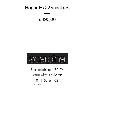
Hogan H722 sneakers
Hogan H647 sneak
Prijs
€ 490,00
Stapelstraat 72-74
3800 Sint-Truiden
011 68 61 82
info@scarpina.be
STAY IN TOUCH
Ik accepteer de algemene
voorwaarden
Bekijk ons
privacybeleid