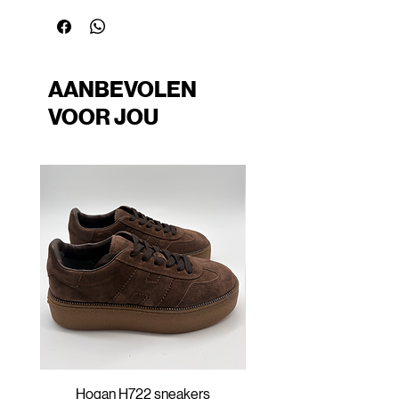
AANBEVOLEN
VOOR JOU
Hogan H722 sneakers
Hogan H647 sneak