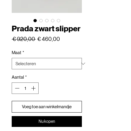
Prada zwart slipper
Normale
Verkoopprijs
 € 920,00 
€ 460,00
prijs
Maat
*
Aantal
*
Voeg toe aan winkelmandje
Nu kopen