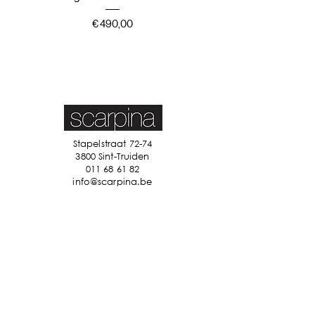
Prijs
€ 490,00
Stapelstraat 72-74
3800 Sint-Truiden
011 68 61 82
info@scarpina.be
STAY IN TOUCH
Ik accepteer de algemene
voorwaarden
Bekijk ons
privacybeleid
Verzenden