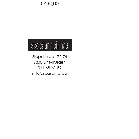
Prijs
€ 490,00
Stapelstraat 72-74
3800 Sint-Truiden
011 68 61 82
info@scarpina.be
STAY IN TOUCH
Ik accepteer de algemene
voorwaarden
Bekijk ons
privacybeleid
Verzenden