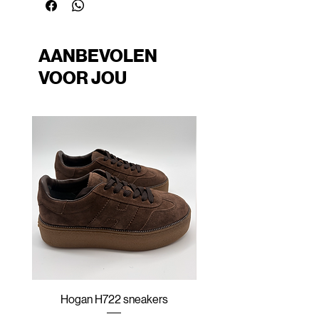
AANBEVOLEN
VOOR JOU
Hogan H722 sneakers
Hogan H647 sneak