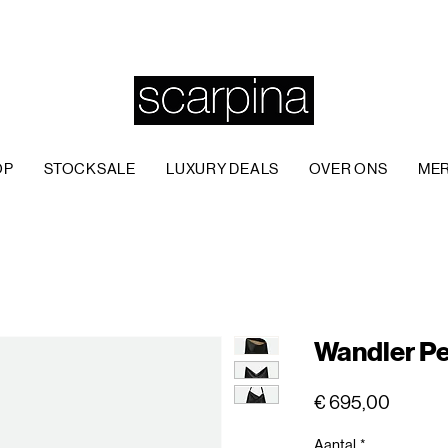
OP
STOCKSALE
LUXURY DEALS
OVER ONS
ME
Wandler Pe
Prijs
€ 695,00
Aantal
*