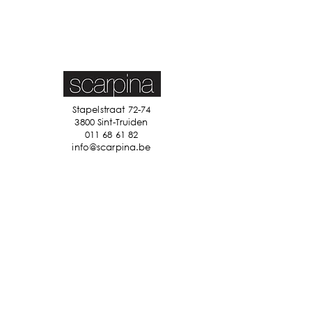
Stapelstraat 72-74
3800 Sint-Truiden
011 68 61 82
info@scarpina.be
STAY IN TOUCH
Ik accepteer de algemene
voorwaarden
Bekijk ons
privacybeleid
Verzenden