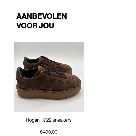
AANBEVOLEN
VOOR JOU
Hogan H722 sneakers
Hogan H647 sneak
Prijs
€ 490,00