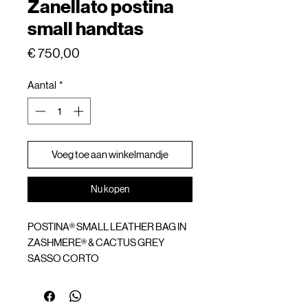
Zanellato postina
small handtas
Prijs
€ 750,00
Aantal
*
Voeg toe aan winkelmandje
Nu kopen
POSTINA® SMALL LEATHER BAG IN
ZASHMERE® & CACTUS GREY
SASSO CORTO