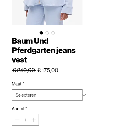
Baum Und
Pferdgarten jeans
vest
Normale
Verkoopprijs
 € 240,00 
€ 175,00
prijs
Maat
*
Aantal
*