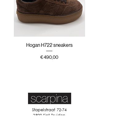
Hogan H722 sneakers
Hogan H647 sneak
Prijs
€ 490,00
Stapelstraat 72-74
3800 Sint-Truiden
011 68 61 82
info@scarpina.be
STAY IN TOUCH