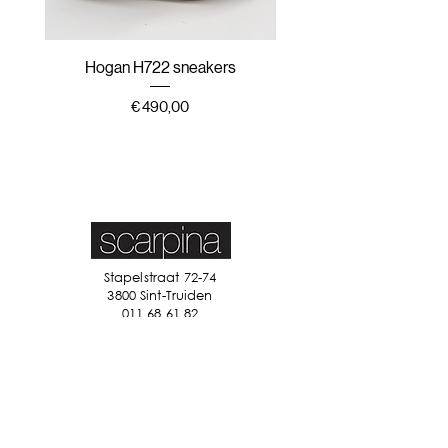
Hogan H722 sneakers
Hogan H647 sneak
Prijs
€ 490,00
Stapelstraat 72-74
3800 Sint-Truiden
011 68 61 82
info@scarpina.be
STAY IN TOUCH