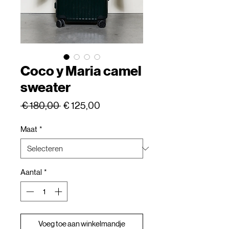
Coco y Maria camel
sweater
Normale
Verkoopprijs
 € 180,00 
€ 125,00
prijs
Maat
*
Aantal
*
Voeg toe aan winkelmandje