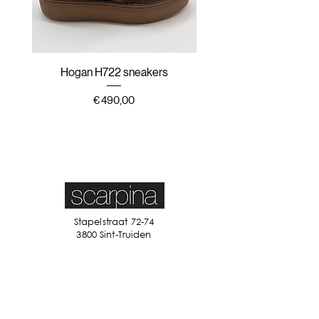
Hogan H722 sneakers
Hogan H647 sneak
Prijs
€ 490,00
Stapelstraat 72-74
3800 Sint-Truiden
011 68 61 82
info@scarpina.be
STAY IN TOUCH