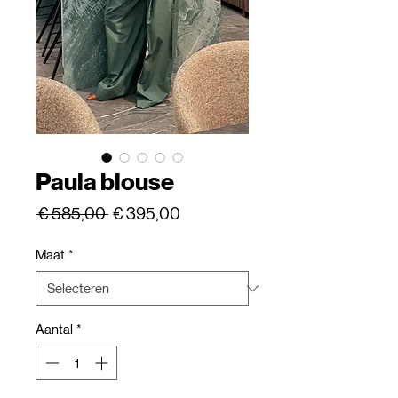
Paula blouse
Normale
Verkoopprijs
 € 585,00 
€ 395,00
prijs
Maat
*
Aantal
*