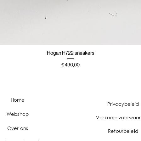
Hogan H722 sneakers
Snel overzicht
Prijs
€ 490,00
Home
Privacybeleid
Webshop
Verkoopsvoorwaa
Over ons
Retourbeleid