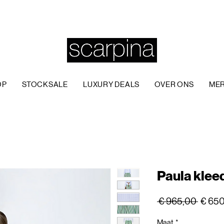
OP
STOCKSALE
LUXURY DEALS
OVER ONS
ME
Paula klee
Norma
 € 965,00 
€ 65
prijs
Maat
*